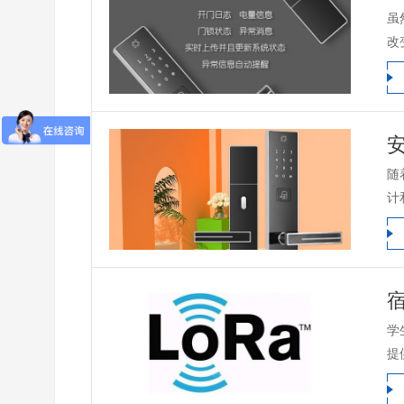
虽
改
随
计
学
提