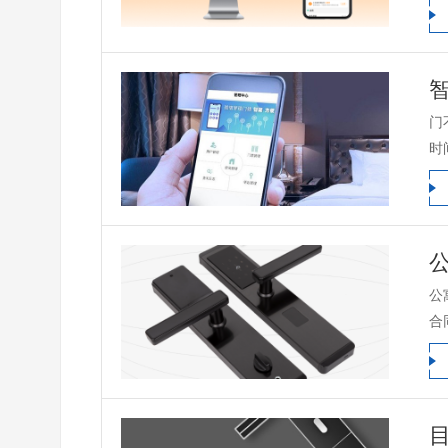
门
时
公
合