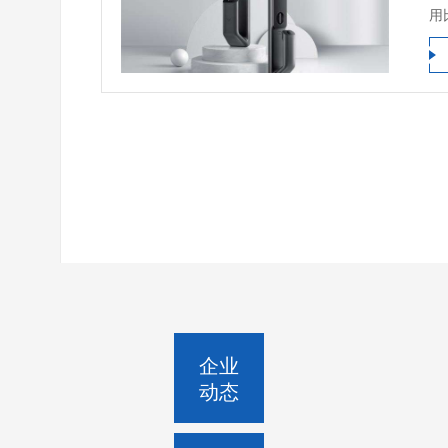
用
企业
动态