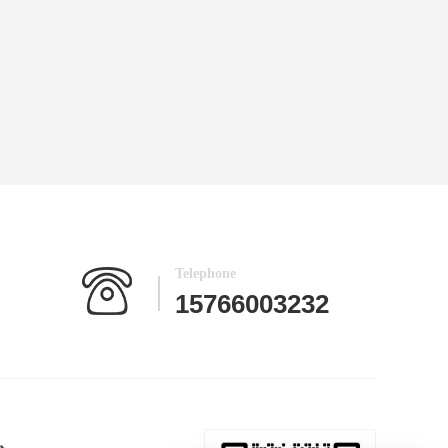
Telephone
15766003232