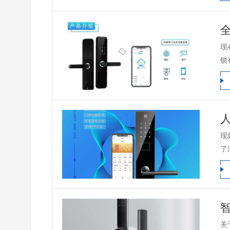
现
锁
现
了
关